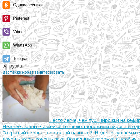
Одноклассники
Pinterest
Viber
WhatsApp
Telegram
загрузка...
Вас также может заинтересовать:
Тесто легче, чем пух. Пирожки на кеф
Нежнее любого чизкейка! Готовлю творожный пирог с ягодн
Открытый пирог с творожной начинкой. Неделю кушаем и е
Хочешь жарь, хочешь пеки. Воздушные пирожки с необычно