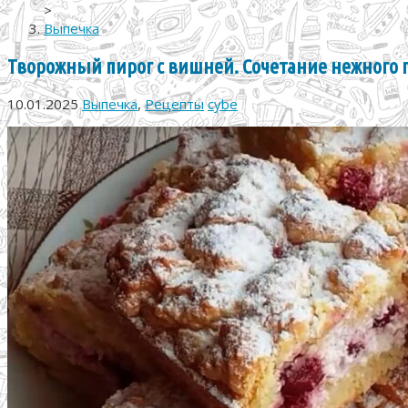
>
Выпечка
Творожный пирог с вишней. Сочетание нежного п
10.01.2025
Выпечка
,
Рецепты
cybe