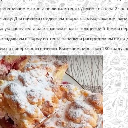
амешиваем мягкое и не липкое тесто. Делим тесто на 2 част
ачинку. Для начинки соединяем творог с солью, сахаром, ван
ую часть теста раскатываем в пласт толщиной 5-6 мм и пер
ыкладываем в форму из теста начинку и распределяем ее по 
м по поверхности начинки. Выпекаем пирог при 180 градусах