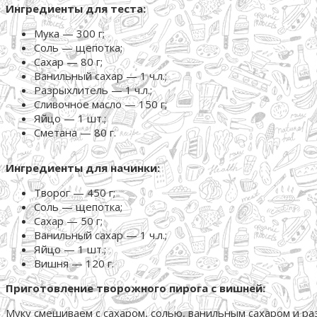
Ингредиенты для теста:
Мука — 300 г;
Соль — щепотка;
Сахар — 80 г;
Ванильный сахар — 1 ч.л.;
Разрыхлитель — 1 ч.л.;
Сливочное масло — 150 г;
Яйцо — 1 шт.;
Сметана — 80 г.
Ингредиенты для начинки:
Творог — 450 г;
Соль — щепотка;
Сахар — 50 г;
Ванильный сахар — 1 ч.л.;
Яйцо — 1 шт.;
Вишня — 120 г.
Приготовление творожного пирога с вишней:
Муку смешиваем с сахаром, солью, ванильным сахаром и ра