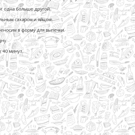
и: одна больше другой.
ильным сахаром и яйцом.
еносим в форму для выпечки.
дну.
 40 минут.