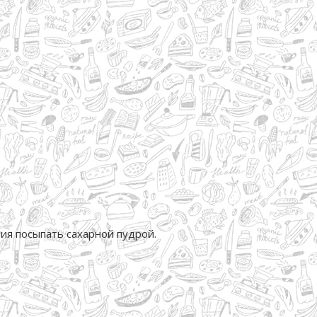
ния посыпать сахарной пудрой.