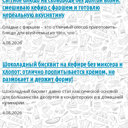
смешиваю кефир с фаршем и готовлю
нереальную вкуснятину
Оладьи с фаршем – это отличный способ приготовить
блюдо для всей семьи из того, что ...
4.08.2026
Шоколадный бисквит на кефире без миксера и
хлопот: отлично пропитывается кремом, не
размокает и держит форму!
Шоколадный бисквит давно стал классической основой
для большинства десертов в кондитерских и в домашней
кулинарии. ...
4.08.2026