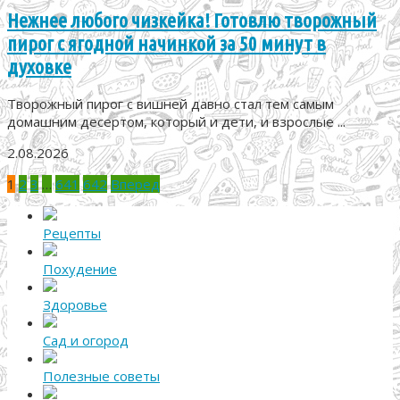
Нежнее любого чизкейка! Готовлю творожный
пирог с ягодной начинкой за 50 минут в
духовке
Творожный пирог с вишней давно стал тем самым
домашним десертом, который и дети, и взрослые ...
2.08.2026
Пагинация
1
2
3
…
641
642
Вперед
записей
Рецепты
Похудение
Здоровье
Сад и огород
Полезные советы