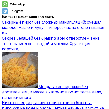
WhatsApp
Telegram
Вас также может заинтересовать:
Сахарный пирог без сложных манипуляций: смешал
молоко, масло и муку — и через час на столе пышная
вы
Секрет беляшей без брызг: жарю отверстием вниз,
тесто на молоке с водой и маслом. Хрустящая
корочка,
Молдавские пирожки без
дрожжей, яиц и масла. Сказочно вкусно: теста мало,
начинки много
Никто не верит, из чего они: готовлю быстрые
пирожки на воде и масле. Сытная начинка и хруст на