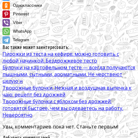
Одноклассники
Pinterest
Viber
WhatsApp
Telegram
Вас также может заинтересовать:
Пирожки из теста на кефире: можно готовить с
любой начинкой. Бездрожжевое тесто
Булочки на картофельном тесте — всегда получаются
пышными, сытными, ароматными. Не черствеют
целую н
Творожные булочки. Нежная и воздушная выпечка к
чаю: рецепт без дрожжей
Творожные булочки с яблоком без дрожжей:
готовятся быстрее, чем вы одеваетесь на работу.
Невероятно
Увы, комментариев пока нет. Станьте первым!
Добавить комментарий