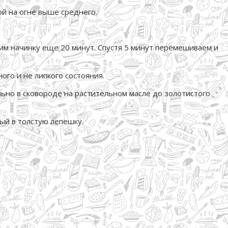
ой на огне выше среднего.
им начинку еще 20 минут. Спустя 5 минут перемешиваем и
ого и не липкого состояния.
льно в сковороде на растительном масле до золотистого
дый в толстую лепешку.