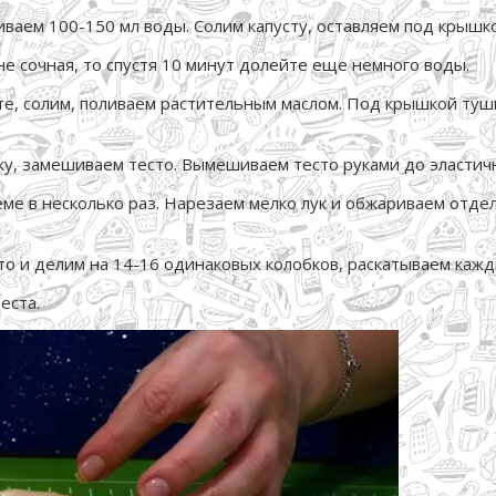
иваем 100-150 мл воды. Солим капусту, оставляем под крышк
 не сочная, то спустя 10 минут долейте еще немного воды.
те, солим, поливаем растительным маслом. Под крышкой туш
ку, замешиваем тесто. Вымешиваем тесто руками до эластичн
еме в несколько раз. Нарезаем мелко лук и обжариваем отде
то и делим на 14-16 одинаковых колобков, раскатываем каж
еста.