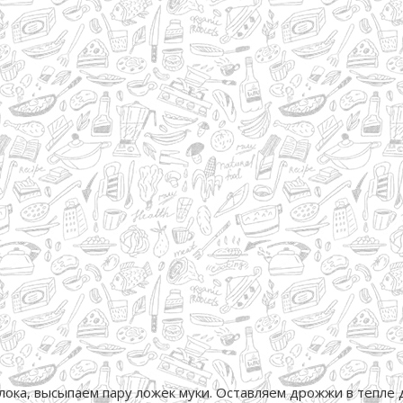
ока, высыпаем пару ложек муки. Оставляем дрожжи в тепле 