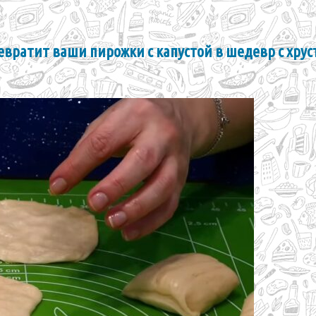
евратит ваши пирожки с капустой в шедевр с хру