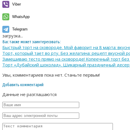
Viber
WhatsApp
Telegram
загрузка...
Вас также может заинтересовать:
Быстрый торт на сковороде. Мой фаворит на 8 марта: вкусно
Торт, который тает во рту. Без желатина: рецепт вкусной 
Замешиваю тесто прямо на сковороде! Копеечный торт без м
Торт «Дубайский шоколад». Шикарный праздничный десерт
Увы, комментариев пока нет. Станьте первым!
Добавить комментарий
Данные не разглашаются