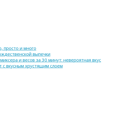
, просто и много
рождественской выпечки
иксера и весов за 30 минут: невероятная вкус
 с вкусным хрустящим слоем