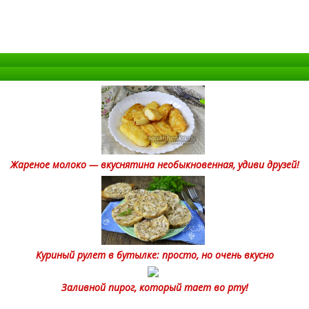
Жареное молоко — вкуснятина необыкновенная, удиви друзей!
Куриный рулет в бутылке: просто, но очень вкусно
Заливной пирог, который тает во рту!