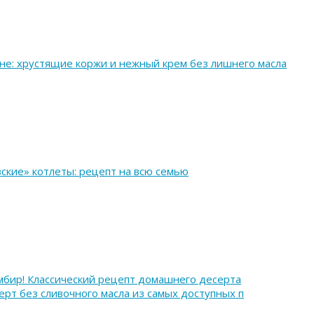
не: хрустящие коржи и нежный крем без лишнего масла
ские» котлеты: рецепт на всю семью
мбир! Классический рецепт домашнего десерта
ерт без сливочного масла из самых доступных п