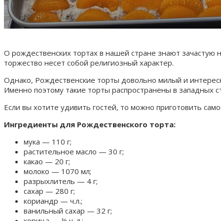
О рождественских тортах в нашей стране знают зачастую н
торжество несет собой религиозный характер.
Однако, Рождественские торты довольно милый и интерес
Именно поэтому такие торты распространены в западных ст
Если вы хотите удивить гостей, то можно приготовить сам
Ингредиенты для Рождественского торта:
мука — 110 г;
растительное масло — 30 г;
какао — 20 г;
молоко — 1070 мл;
разрыхлитель — 4 г;
сахар — 280 г;
кориандр — ч.л.;
ванильный сахар — 32 г;
корица — ½ ч. л.;