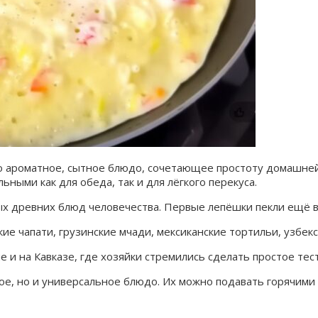
 ароматное, сытное блюдо, сочетающее простоту домашней к
ными как для обеда, так и для лёгкого перекуса.
ых древних блюд человечества. Первые лепёшки пекли ещё в
ие чапати, грузинские мчади, мексиканские тортильи, узбек
 и на Кавказе, где хозяйки стремились сделать простое тес
ое, но и универсальное блюдо. Их можно подавать горячими 