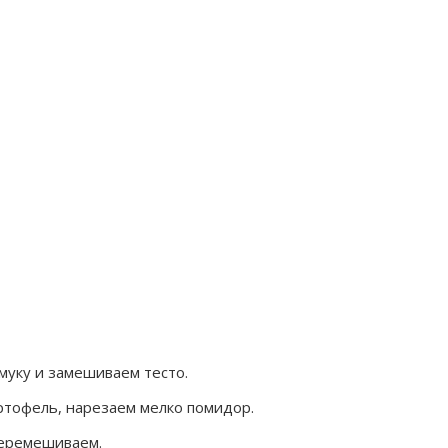
муку и замешиваем тесто.
артофель, нарезаем мелко помидор.
перемешиваем.