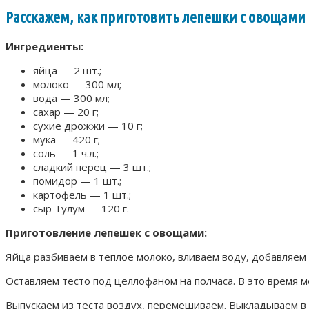
Расскажем, как приготовить лепешки с овощами
Ингредиенты:
яйца — 2 шт.;
молоко — 300 мл;
вода — 300 мл;
сахар — 20 г;
сухие дрожжи — 10 г;
мука — 420 г;
соль — 1 ч.л.;
сладкий перец — 3 шт.;
помидор — 1 шт.;
картофель — 1 шт.;
сыр Тулум — 120 г.
Приготовление лепешек с овощами:
Яйца разбиваем в теплое молоко, вливаем воду, добавляем 
Оставляем тесто под целлофаном на полчаса. В это время 
Выпускаем из теста воздух, перемешиваем. Выкладываем в 