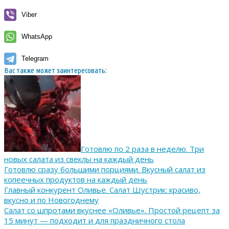
Viber
WhatsApp
Telegram
Вас также может заинтересовать:
Готовлю по 2 раза в неделю. Три
новых салата из свеклы на каждый день
Готовлю сразу большими порциями. Вкусный салат из
копеечных продуктов на каждый день
Главный конкурент Оливье. Салат Шустрик: красиво,
вкусно и по Новогоднему
Салат со шпротами вкуснее «Оливье». Простой рецепт за
15 минут — подходит и для праздничного стола