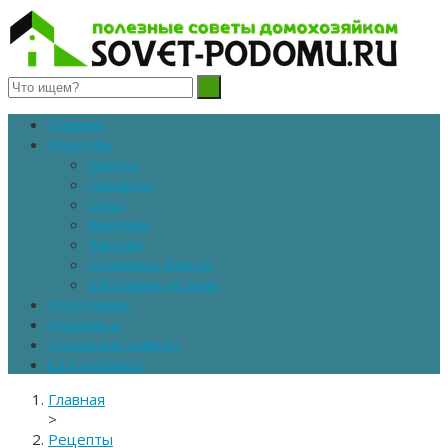
Полезные советы домохозяйкам
Главная
Рецепты
Салаты
Десерты
Супы
Выпечка
Закуски
Основное блюдо
Заготовки на зиму
Похудение
Здоровье
Полезные советы
Сад и огород
Главная
>
Рецепты