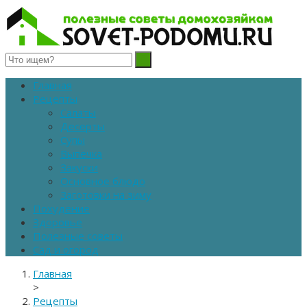
Полезные советы домохозяйкам
Главная
Рецепты
Салаты
Десерты
Супы
Выпечка
Закуски
Основное блюдо
Заготовки на зиму
Похудение
Здоровье
Полезные советы
Сад и огород
Главная
>
Рецепты