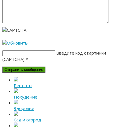
Введите код с картинки
(CAPTCHA)
*
Рецепты
Похудение
Здоровье
Сад и огород