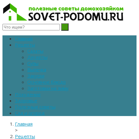
Полезные советы домохозяйкам
Главная
Рецепты
Салаты
Десерты
Супы
Выпечка
Закуски
Основное блюдо
Заготовки на зиму
Похудение
Здоровье
Полезные советы
Сад и огород
Главная
>
Рецепты