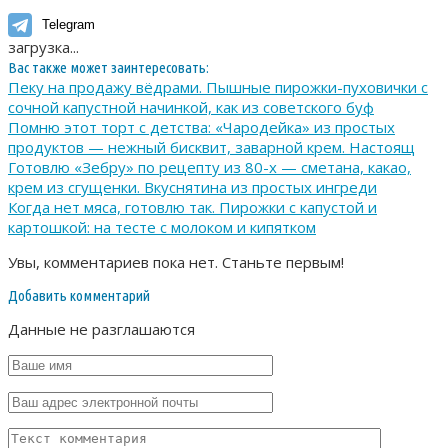
Telegram
загрузка...
Вас также может заинтересовать:
Пеку на продажу вёдрами. Пышные пирожки-пуховички с
сочной капустной начинкой, как из советского буф
Помню этот торт с детства: «Чародейка» из простых
продуктов — нежный бисквит, заварной крем. Настоящ
Готовлю «Зебру» по рецепту из 80-х — сметана, какао,
крем из сгущенки. Вкуснятина из простых ингреди
Когда нет мяса, готовлю так. Пирожки с капустой и
картошкой: на тесте с молоком и кипятком
Увы, комментариев пока нет. Станьте первым!
Добавить комментарий
Данные не разглашаются