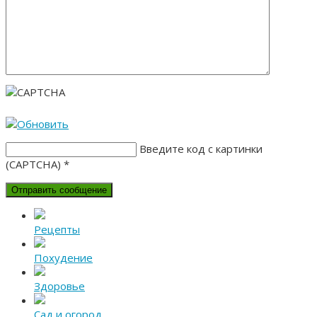
Введите код с картинки
(CAPTCHA)
*
Рецепты
Похудение
Здоровье
Сад и огород