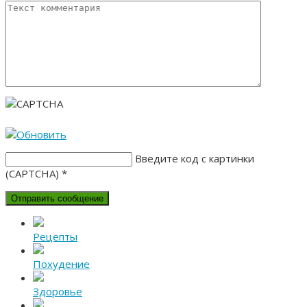
Введите код с картинки
(CAPTCHA)
*
Рецепты
Похудение
Здоровье