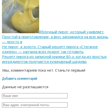
Яблочный пирог, который удивляет.
Простой в приготовление, а вкус запомнился на всю жизнь
— просто в
Не пирог, а золото. Старый рецепт пирога «Стеганое
одеяло» — научила всех подруг так готовить
Рецепт пирога из записной книжки 80-х: когда из простых
ингредиентов получается кулинарный шедевр
Увы, комментариев пока нет. Станьте первым!
Добавить комментарий
Данные не разглашаются