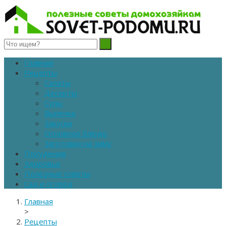
Полезные советы домохозяйкам
Главная
Рецепты
Салаты
Десерты
Супы
Выпечка
Закуски
Основное блюдо
Заготовки на зиму
Похудение
Здоровье
Полезные советы
Сад и огород
Главная
>
Рецепты