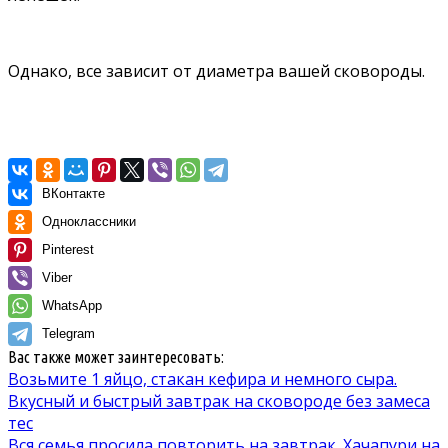
Однако, все зависит от диаметра вашей сковороды.
ВКонтакте
Одноклассники
Pinterest
Viber
WhatsApp
Telegram
Вас также может заинтересовать:
Возьмите 1 яйцо, стакан кефира и немного сыра.
Вкусный и быстрый завтрак на сковороде без замеса
тес
Вся семья просила повторить на завтрак. Хачапури на