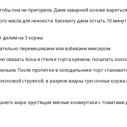
обы она не пригорела. Даем заварной основе вариться е
го масла для нежности. Бисквиту даем остыть 10 минут
 делим на 3 коржа.
ательно перемешиваем или взбиваем миксером.
 смазать бока и стенки торта кремом, посыпать коко
реньем. После пропитки в холодильнике торт становит
него жира: хрустящие мясные конвертики с томатами д