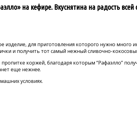
элло» на кефире. Вкуснятина на радость всей 
кое изделие, для приготовления которого нужно много 
вички и получить тот самый нежный сливочно-кокосовый
 пропитке коржей, благодаря которым “Рафаэлло” получ
анет еще нежнее.
омашних условиях.