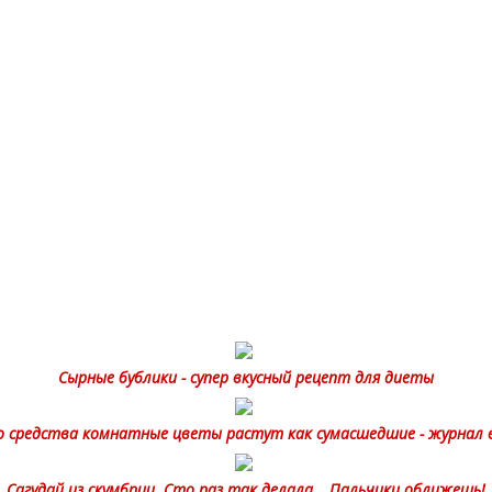
Сырные бублики - супер вкусный рецепт для диеты
 средства комнатные цветы растут как сумасшедшие - журнал 
Сагудай из скумбрии. Сто раз так делала… Пальчики оближешь!