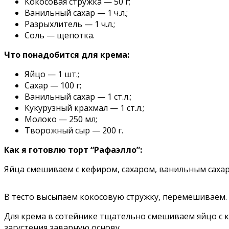
Кокосовая стружка — 50 г;
Ванильный сахар — 1 ч.л.;
Разрыхлитель — 1 ч.л.;
Соль — щепотка.
Что понадобится для крема:
Яйцо — 1 шт.;
Сахар — 100 г;
Ванильный сахар — 1 ст.л.;
Кукурузный крахмал — 1 ст.л.;
Молоко — 250 мл;
Творожный сыр — 200 г.
Как я готовлю торт “Рафаэлло”:
Яйца смешиваем с кефиром, сахаром, ванильным сахар
В тесто высыпаем кокосовую стружку, перемешиваем. В
Для крема в сотейнике тщательно смешиваем яйцо с к
загустения заварную основу.