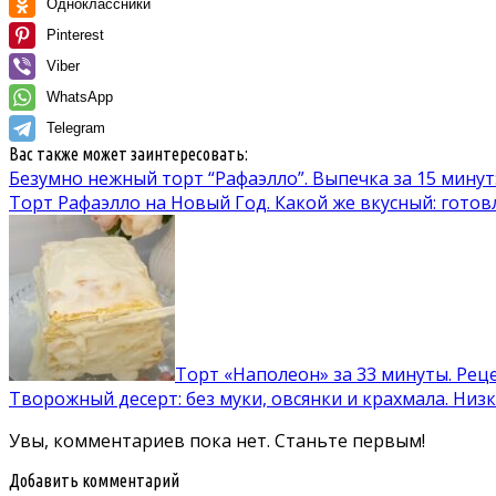
Одноклассники
Pinterest
Viber
WhatsApp
Telegram
Вас также может заинтересовать:
Безумно нежный торт “Рафаэлло”. Выпечка за 15 мину
Торт Рафаэлло на Новый Год. Какой же вкусный: готов
Торт «Наполеон» за 33 минуты. Реце
Творожный десерт: без муки, овсянки и крахмала. Низ
Увы, комментариев пока нет. Станьте первым!
Добавить комментарий