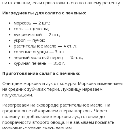
питательным, если приготовить его по нашему рецепту.
Ингредиенты для салата с печенью:
морковь — 2 шт.;
соль — щепотка;
лук репчатый — 2 шт.;
укроп — пучок;
растительное масло — 4 ст. л.;
соленые огурцы — 3 шт.;
черный молотый перец — ¼ ч. л.;
куриная печень — 350 г.
Приготовление салата с печенью:
Очищаем морковь и лук от кожуры. Морковь измельчаем
на средних зубчиках терки. Луковицу нарезаем
полукольцами.
Разогреваем на сковороде растительное масло. На
среднем огне обжариваем сперва морковь. Через
полминуты добавляем к моркови лук, готовим до
прозрачности второго овоща. Не забываем посыпать
морковно-луковую смесь перцем.