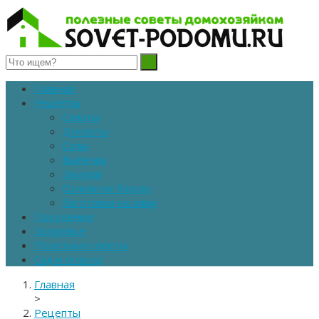
Полезные советы домохозяйкам
Главная
Рецепты
Салаты
Десерты
Супы
Выпечка
Закуски
Основное блюдо
Заготовки на зиму
Похудение
Здоровье
Полезные советы
Сад и огород
Главная
>
Рецепты