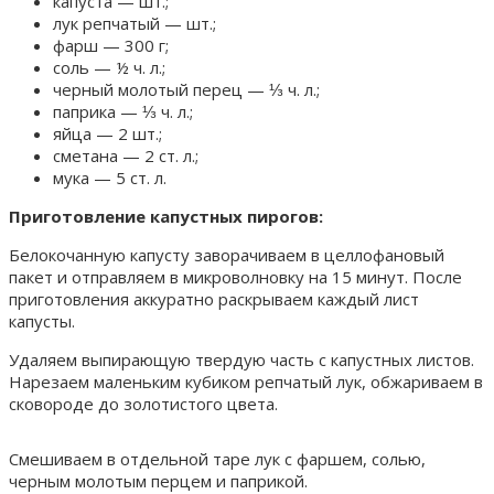
капуста — шт.;
лук репчатый — шт.;
фарш — 300 г;
соль — ½ ч. л.;
черный молотый перец — ⅓ ч. л.;
паприка — ⅓ ч. л.;
яйца — 2 шт.;
сметана — 2 ст. л.;
мука — 5 ст. л.
Приготовление капустных пирогов:
Белокочанную капусту заворачиваем в целлофановый
пакет и отправляем в микроволновку на 15 минут. После
приготовления аккуратно раскрываем каждый лист
капусты.
Удаляем выпирающую твердую часть с капустных листов.
Нарезаем маленьким кубиком репчатый лук, обжариваем в
сковороде до золотистого цвета.
Смешиваем в отдельной таре лук с фаршем, солью,
черным молотым перцем и паприкой.