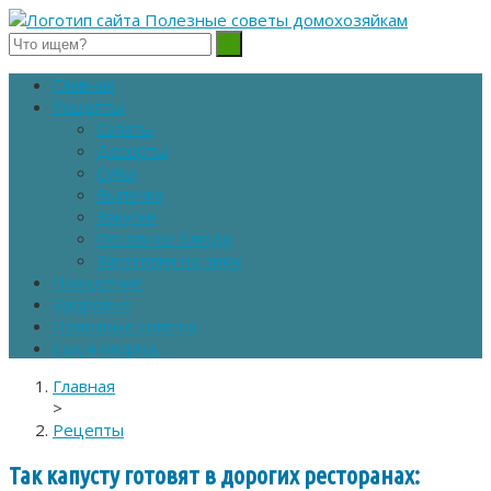
Полезные советы домохозяйкам
Главная
Рецепты
Салаты
Десерты
Супы
Выпечка
Закуски
Основное блюдо
Заготовки на зиму
Похудение
Здоровье
Полезные советы
Сад и огород
Главная
>
Рецепты
Так капусту готовят в дорогих ресторанах: