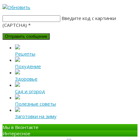
Введите код с картинки
(CAPTCHA)
*
Рецепты
Похудение
Здоровье
Сад и огород
Полезные советы
Заготовки на зиму
Мы в Вконтакте
Интересное