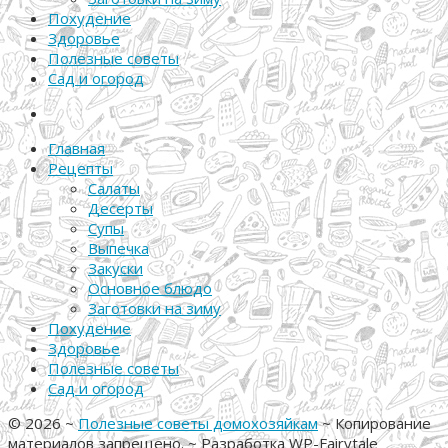
Похудение
Здоровье
Полезные советы
Сад и огород
Главная
Рецепты
Салаты
Десерты
Супы
Выпечка
Закуски
Основное блюдо
Заготовки на зиму
Похудение
Здоровье
Полезные советы
Сад и огород
©
2026
~
Полезные советы домохозяйкам
~ Копирование
материалов запрещено. ~ Разработка
WP-Fairytale