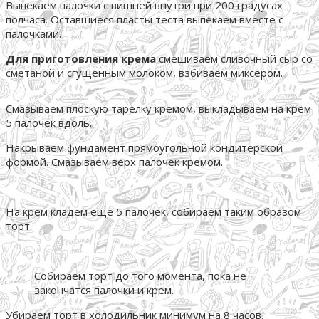
Выпекаем палочки с вишней внутри при 200 градусах
полчаса. Оставшиеся пласты теста выпекаем вместе с
палочками.
Для приготовления крема
смешиваем сливочный сыр со
сметаной и сгущенным молоком, взбиваем миксером.
Смазываем плоскую тарелку кремом, выкладываем на крем
5 палочек вдоль.
Накрываем фундамент прямоугольной кондитерской
формой. Смазываем верх палочек кремом.
На крем кладем еще 5 палочек, собираем таким образом
торт.
Собираем торт до того момента, пока не
закончатся палочки и крем.
Убираем торт в холодильник минимум на 8 часов.