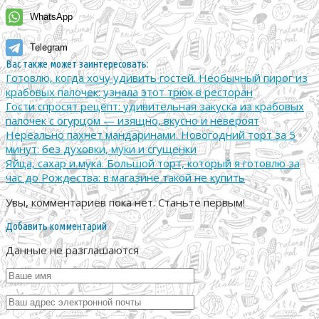
WhatsApp
Telegram
Вас также может заинтересовать:
Готовлю, когда хочу удивить гостей. Необычный пирог из
крабовых палочек: узнала этот трюк в ресторан
Гости спросят рецепт: удивительная закуска из крабовых
палочек с огурцом — изящно, вкусно и невероят
Нереально пахнет мандаринами. Новогодний торт за 5
минут: без духовки, муки и сгущенки
Яйца, сахар и мука. Большой торт, который я готовлю за
час до Рождества: в магазине такой не купить
Увы, комментариев пока нет. Станьте первым!
Добавить комментарий
Данные не разглашаются