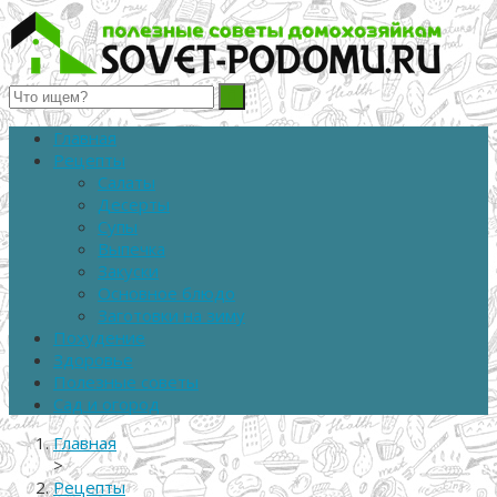
Полезные советы домохозяйкам
Главная
Рецепты
Салаты
Десерты
Супы
Выпечка
Закуски
Основное блюдо
Заготовки на зиму
Похудение
Здоровье
Полезные советы
Сад и огород
Главная
>
Рецепты