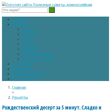
Полезные советы домохозяйкам
Главная
Рецепты
Салаты
Десерты
Супы
Выпечка
Закуски
Основное блюдо
Заготовки на зиму
Похудение
Здоровье
Полезные советы
Сад и огород
Главная
>
Рецепты
Рождественский десерт за 5 минут. Сладко и