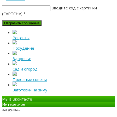
Введите код с картинки
(CAPTCHA)
*
Рецепты
Похудение
Здоровье
Сад и огород
Полезные советы
Заготовки на зиму
Мы в Вконтакте
Интересное
загрузка...