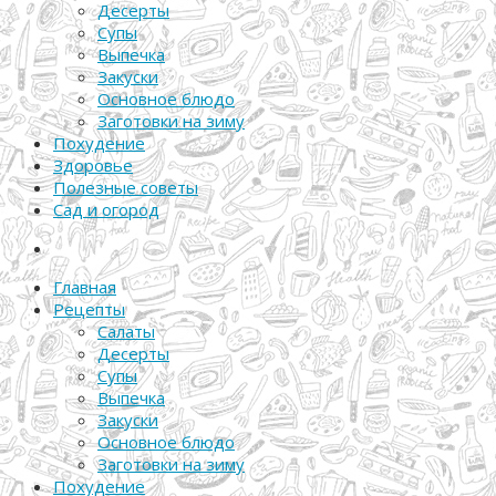
Десерты
Супы
Выпечка
Закуски
Основное блюдо
Заготовки на зиму
Похудение
Здоровье
Полезные советы
Сад и огород
Главная
Рецепты
Салаты
Десерты
Супы
Выпечка
Закуски
Основное блюдо
Заготовки на зиму
Похудение