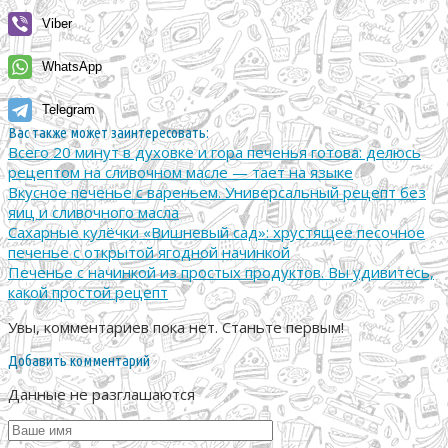
Viber
WhatsApp
Telegram
Вас также может заинтересовать:
Всего 20 минут в духовке и гора печенья готова: делюсь
рецептом на сливочном масле — тает на языке
Вкусное печенье с вареньем. Универсальный рецепт без
яиц и сливочного масла
Сахарные кулёчки «Вишневый сад»: хрустящее песочное
печенье с открытой ягодной начинкой
Печенье с начинкой из простых продуктов. Вы удивитесь,
какой простой рецепт
Увы, комментариев пока нет. Станьте первым!
Добавить комментарий
Данные не разглашаются