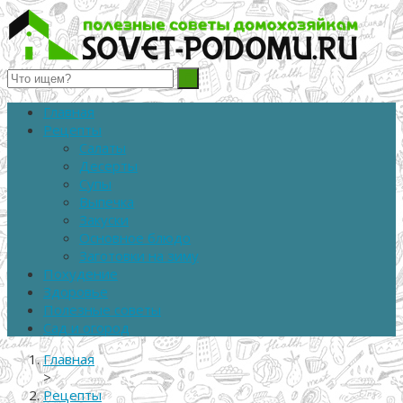
Полезные советы домохозяйкам
Главная
Рецепты
Салаты
Десерты
Супы
Выпечка
Закуски
Основное блюдо
Заготовки на зиму
Похудение
Здоровье
Полезные советы
Сад и огород
Главная
>
Рецепты