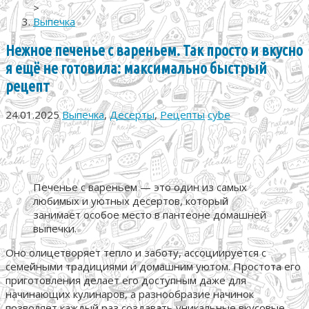
>
Выпечка
Нежное печенье с вареньем. Так просто и вкусно
я ещё не готовила: максимально быстрый
рецепт
24.01.2025
Выпечка
,
Десерты
,
Рецепты
cybe
Печенье с вареньем — это один из самых
любимых и уютных десертов, который
занимает особое место в пантеоне домашней
выпечки.
Оно олицетворяет тепло и заботу, ассоциируется с
семейными традициями и домашним уютом. Простота его
приготовления делает его доступным даже для
начинающих кулинаров, а разнообразие начинок
позволяет каждый раз создавать уникальные вкусовые