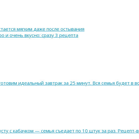
стается мягким даже после остывания
о и очень вкусно: сразу 3 рецепта
готовим идеальный завтрак за 25 минут. Вся семья будет в в
сту с кабачком — семья съедает по 10 штук за раз. Рецепт-