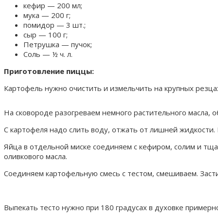
кефир — 200 мл;
мука — 200 г;
помидор — 3 шт.;
сыр — 100 г;
Петрушка — пучок;
Соль — ½ ч. л.
Приготовление пиццы:
Картофель нужно очистить и измельчить на крупных резца
На сковороде разогреваем немного растительного масла, об
С картофеля надо слить воду, отжать от лишней жидкости
Яйца в отдельной миске соединяем с кефиром, солим и тщ
оливкового масла.
Соединяем картофельную смесь с тестом, смешиваем. Заст
Выпекать тесто нужно при 180 градусах в духовке примерн