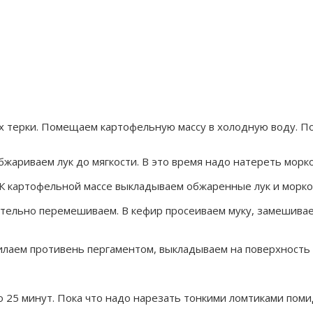
х терки. Помещаем картофельную массу в холодную воду. По
жариваем лук до мягкости. В это время надо натереть морков
. К картофельной массе выкладываем обжаренные лук и морк
ательно перемешиваем. В кефир просеиваем муку, замешивае
илаем противень пергаментом, выкладываем на поверхность 
о 25 минут. Пока что надо нарезать тонкими ломтиками поми