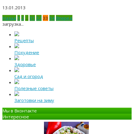
13.01.2013
Пагинация
Назад
1
2
…
31
32
33
34
Вперед
записей
загрузка...
Рецепты
Похудение
Здоровье
Сад и огород
Полезные советы
Заготовки на зиму
Мы в Вконтакте
Интересное