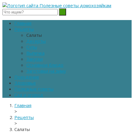
Полезные советы домохозяйкам
Главная
Рецепты
Салаты
Десерты
Супы
Выпечка
Закуски
Основное блюдо
Заготовки на зиму
Похудение
Здоровье
Полезные советы
Сад и огород
Главная
>
Рецепты
>
Салаты