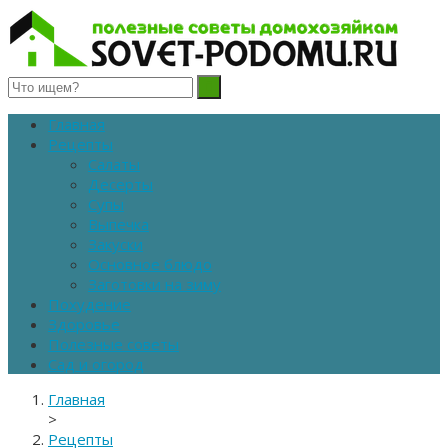
Полезные советы домохозяйкам
Главная
Рецепты
Салаты
Десерты
Супы
Выпечка
Закуски
Основное блюдо
Заготовки на зиму
Похудение
Здоровье
Полезные советы
Сад и огород
Главная
>
Рецепты