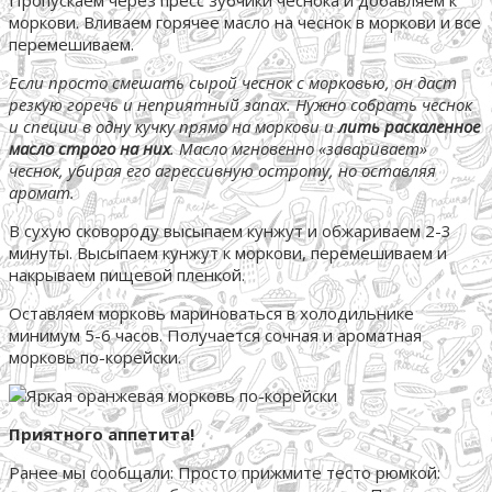
Пропускаем через пресс зубчики чеснока и добавляем к
моркови. Вливаем горячее масло на чеснок в моркови и все
перемешиваем.
Если просто смешать сырой чеснок с морковью, он даст
резкую горечь и неприятный запах.
Нужно собрать чеснок
и специи в одну кучку прямо на моркови и
лить раскаленное
масло строго на них
. Масло мгновенно «заваривает»
чеснок, убирая его агрессивную остроту, но оставляя
аромат.
В сухую сковороду высыпаем кунжут и обжариваем 2-3
минуты. Высыпаем кунжут к моркови, перемешиваем и
накрываем пищевой пленкой.
Оставляем морковь мариноваться в холодильнике
минимум 5-6 часов. Получается сочная и ароматная
морковь по-корейски.
Приятного аппетита!
Ранее мы сообщали:
Просто прижмите тесто рюмкой: