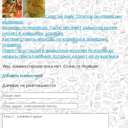
Салат на зиму "Огурцы по-корейски с
морковью"
Морковь по-корейски. Такую продают только на рынке:
рецепт в домашних условиях
Как приготовить морковь по-корейски в домашних
условиях.
Секрет хрустящей и ароматной моркови по-корейски:
нюансы приготовления, которые делают её лучше мага
Увы, комментариев пока нет. Станьте первым!
Добавить комментарий
Данные не разглашаются