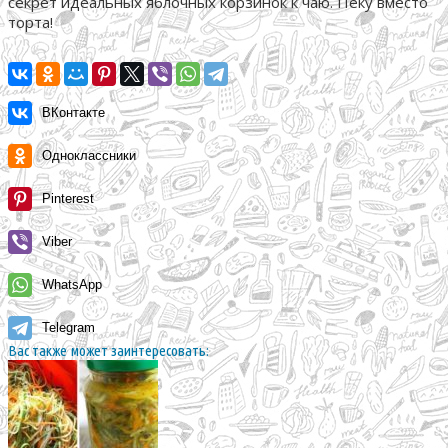
секрет идеальных яблочных корзинок к чаю. Пеку вместо
торта!
ВКонтакте
Одноклассники
Pinterest
Viber
WhatsApp
Telegram
Вас также может заинтересовать: