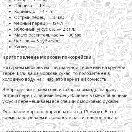
Паприка — 1 ч.л.;
Кориандр — 1 ч.л.;
Острый перец — ¼ ч.л.;
Черный перец — ½ ч.л.;
Яблочный уксус 6% — 2 ст.л.;
Масло растительное — 100 мл;
Чеснок — 5 зубчиков;
Кунжут — 1 ст.л.
Приготовление моркови по-корейски:
Натираем морковь на специальной терке или на крупной
терке. Если ваша морковь сухая, то положите ее в
холодную воду на 1 час, это вернет ей сочность.
В морковь высыпаем соль и сахар, кориандр, паприку,
острый перец и черный перец. Вливаем в смесь яблочный
уксус и перемешиваем все специи с морковью руками.
Оставляем морковь мариноваться на 15 минут. В это
время разогреваем в сковороде растительное масло.