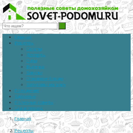
Полезные советы домохозяйкам
Главная
Рецепты
Салаты
Десерты
Супы
Выпечка
Закуски
Основное блюдо
Заготовки на зиму
Похудение
Здоровье
Полезные советы
Сад и огород
Главная
>
Рецепты