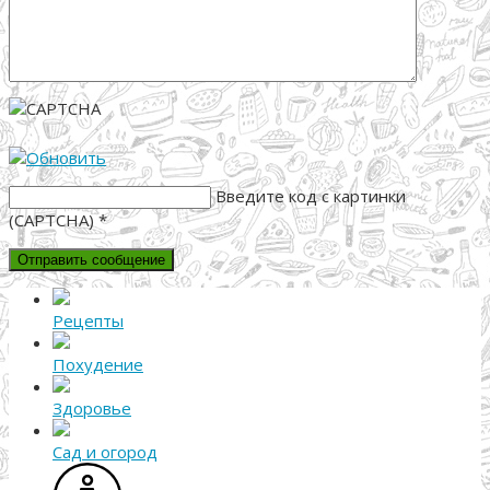
Введите код с картинки
(CAPTCHA)
*
Рецепты
Похудение
Здоровье
Сад и огород