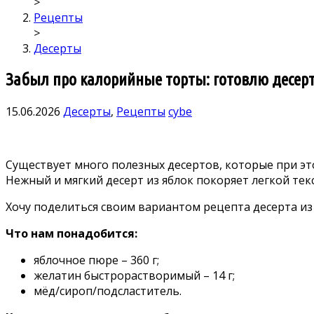
>
Рецепты
>
Десерты
Забыл про калорийные торты: готовлю десерт к
15.06.2026
Десерты
,
Рецепты
cybe
Существует много полезных десертов, которые при эт
Нежный и мягкий десерт из яблок покоряет легкой те
Хочу поделиться своим вариантом рецепта десерта и
Что нам понадобится:
яблочное пюре – 360 г;
желатин быстрорастворимый – 14 г;
мёд/сироп/подсластитель.