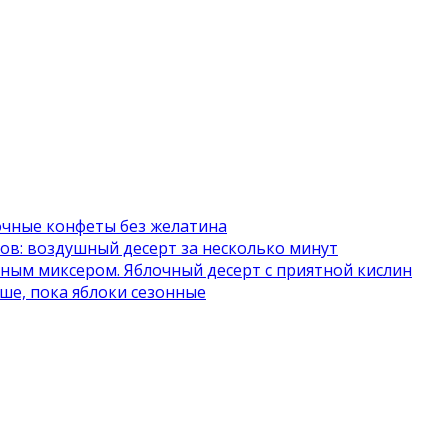
очные конфеты без желатина
тов: воздушный десерт за несколько минут
учным миксером. Яблочный десерт с приятной кислин
ше, пока яблоки сезонные