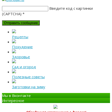
Введите код с картинки
(CAPTCHA)
*
Рецепты
Похудение
Здоровье
Сад и огород
Полезные советы
Заготовки на зиму
Мы в Вконтакте
Интересное