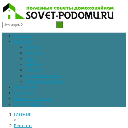
Полезные советы домохозяйкам
Главная
Рецепты
Салаты
Десерты
Супы
Выпечка
Закуски
Основное блюдо
Заготовки на зиму
Похудение
Здоровье
Полезные советы
Сад и огород
Главная
>
Рецепты