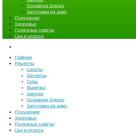
Основное блюдо
Заготовки на зиму
Похудение
Здоровье
Полезные советы
Сад и огород
Главная
Рецепты
Салаты
Десерты
Супы
Выпечка
Закуски
Основное блюдо
Заготовки на зиму
Похудение
Здоровье
Полезные советы
Сад и огород