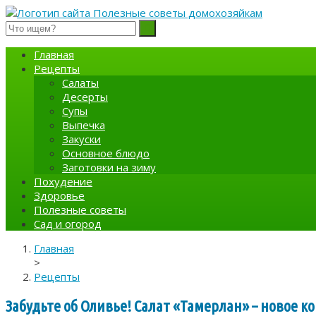
Полезные советы домохозяйкам
Главная
Рецепты
Салаты
Десерты
Супы
Выпечка
Закуски
Основное блюдо
Заготовки на зиму
Похудение
Здоровье
Полезные советы
Сад и огород
Главная
>
Рецепты
Забудьте об Оливье! Салат «Тамерлан» – новое к