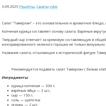
3.09.2025
Рецепты
,
Салаты
cybe
Салат “Тамерлан” – это основательное и ароматное блюдо, 
Копченая курица составляет основу салата. Варёные вкруту
Твёрдый сыр отвечает за кремовую составляющую в общей 
консервированного зеленого горошка не только визуально о
Название салата, отсылающее к исторической фигуре Тамер
Рекомендуется подавать салат Тамерлан с белым хле
Ингредиенты:
курица копченая — 300 г;
варёные яйца — 3 шт.;
сыр — 150 г;
соль — щепотка;
огурец — 2 шт.;