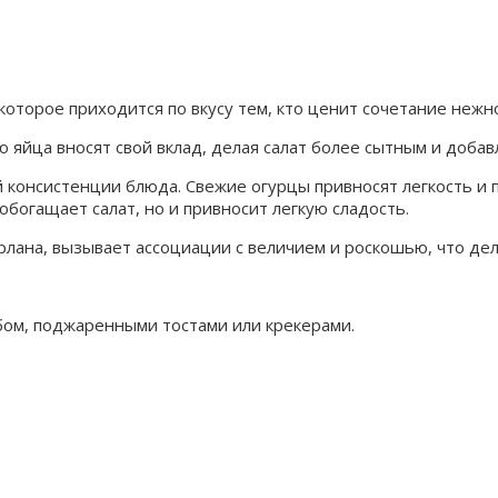
которое приходится по вкусу тем, кто ценит сочетание нежн
ю яйца вносят свой вклад, делая салат более сытным и добав
консистенции блюда. Свежие огурцы привносят легкость и 
богащает салат, но и привносит легкую сладость.
лана, вызывает ассоциации с величием и роскошью, что дел
бом, поджаренными тостами или крекерами.