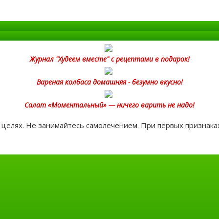
Журнал "Худеем вместе" с рецептами в подарок!
Вареная колбаса домашняя - безумно вкусно!
Салат «Моментальный» — ничего варить не надо!
целях. Не занимайтесь самолечением. При первых признаках