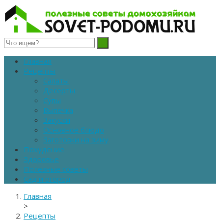
Полезные советы домохозяйкам
Главная
Рецепты
Салаты
Десерты
Супы
Выпечка
Закуски
Основное блюдо
Заготовки на зиму
Похудение
Здоровье
Полезные советы
Сад и огород
Главная
>
Рецепты