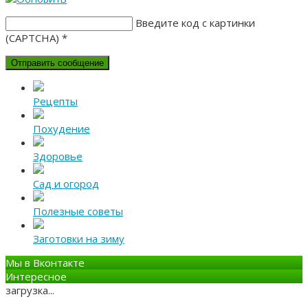
Введите код с картинки
(CAPTCHA)
*
Рецепты
Похудение
Здоровье
Сад и огород
Полезные советы
Заготовки на зиму
Мы в Вконтакте
Интересное
загрузка...