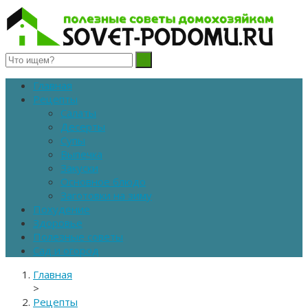
Полезные советы домохозяйкам
Главная
Рецепты
Салаты
Десерты
Супы
Выпечка
Закуски
Основное блюдо
Заготовки на зиму
Похудение
Здоровье
Полезные советы
Сад и огород
Главная
>
Рецепты