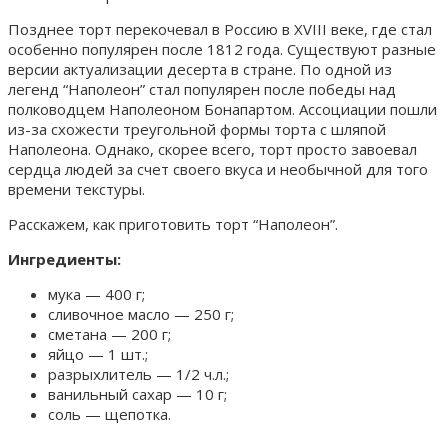
Позднее торт перекочевал в Россию в XVIII веке, где стал
особенно популярен после 1812 года. Существуют разные
версии актуализации десерта в стране. По одной из
легенд “Наполеон” стал популярен после победы над
полководцем Наполеоном Бонапартом. Ассоциации пошли
из-за схожести треугольной формы торта с шляпой
Наполеона. Однако, скорее всего, торт просто завоевал
сердца людей за счет своего вкуса и необычной для того
времени текстуры.
Расскажем, как приготовить торт “Наполеон”.
Ингредиенты:
мука — 400 г;
сливочное масло — 250 г;
сметана — 200 г;
яйцо — 1 шт.;
разрыхлитель — 1/2 ч.л.;
ванильный сахар — 10 г;
соль — щепотка.