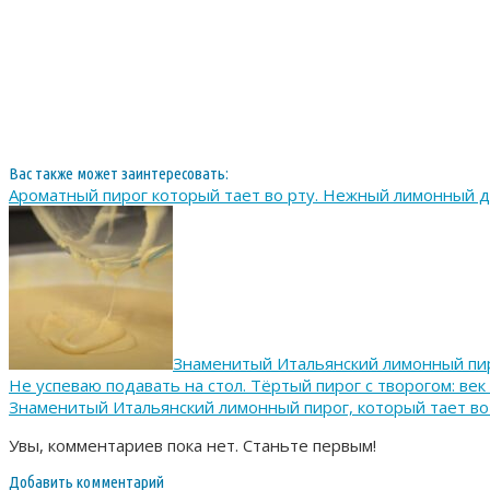
Вас также может заинтересовать:
Ароматный пирог который тает во рту. Нежный лимонный 
Знаменитый Итальянский лимонный пир
Не успеваю подавать на стол. Тёртый пирог с творогом: век
Знаменитый Итальянский лимонный пирог, который тает во
Увы, комментариев пока нет. Станьте первым!
Добавить комментарий