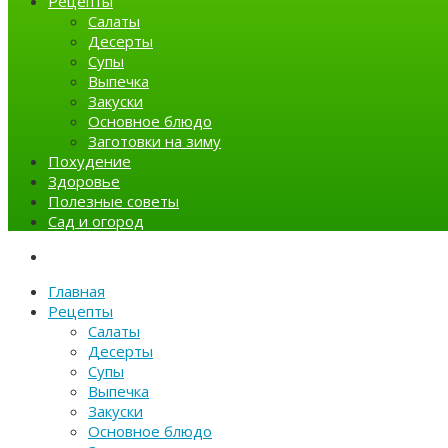
Рецепты
Салаты
Десерты
Супы
Выпечка
Закуски
Основное блюдо
Заготовки на зиму
Похудение
Здоровье
Полезные советы
Сад и огород
Главная
Рецепты
Салаты
Десерты
Супы
Выпечка
Закуски
Основное блюдо