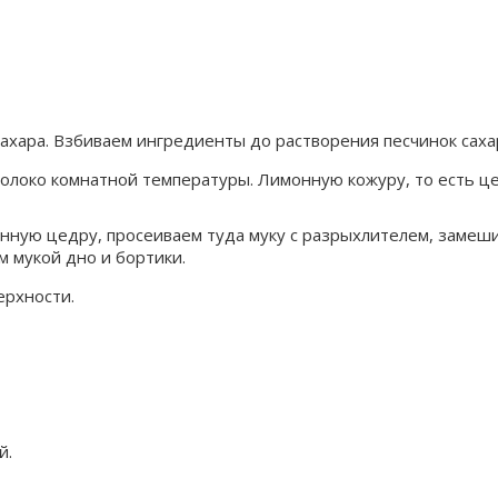
сахара. Взбиваем ингредиенты до растворения песчинок саха
олоко комнатной температуры. Лимонную кожуру, то есть це
ную цедру, просеиваем туда муку с разрыхлителем, замешив
м мукой дно и бортики.
ерхности.
й.