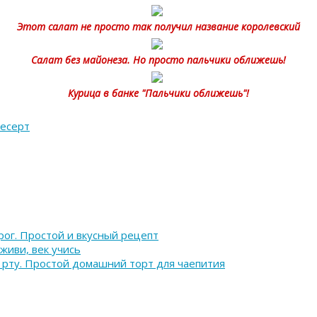
Этот салат не просто так получил название королевский
Салат без майонеза. Но просто пальчики оближешь!
Курица в банке "Пальчики оближешь"!
десерт
ог. Простой и вкусный рецепт
 живи, век учись
 рту. Простой домашний торт для чаепития