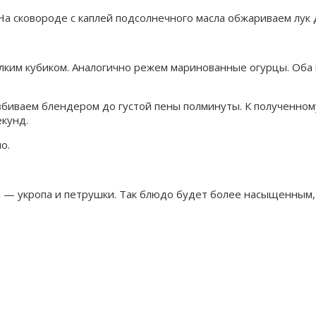
На сковороде с каплей подсолнечного масла обжариваем лук
ким кубиком. Аналогично режем маринованные огурцы. Оба 
биваем блендером до густой пены полминуты. К полученному
кунд.
о.
и — укропа и петрушки. Так блюдо будет более насыщенным,