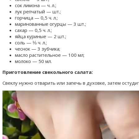
сок лимона — ч. л.;
лук репчатый — шт.;
горчица — 0,5 ч. л.;
маринованные огурцы — 3 шт.;
сахар — 0,5 ч. л.;
яйца куриные — 2 шт.;
соль — ⅓ ч. л.;
чеснок — 3 зубчика;
масло растительное — 100 мл;
молоко — 50 мл.
Приготовление свекольного салата:
Свеклу нужно отварить или запечь в духовке, затем остуди