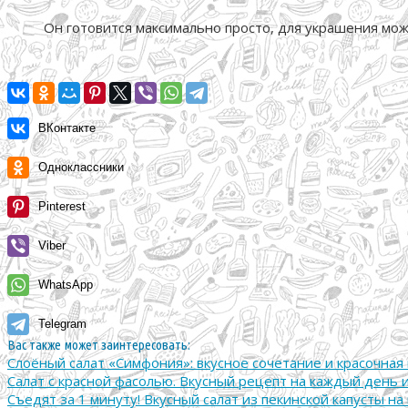
Он готовится максимально просто, для украшения мо
ВКонтакте
Одноклассники
Pinterest
Viber
WhatsApp
Telegram
Вас также может заинтересовать:
Слоёный салат «Симфония»: вкусное сочетание и красочная
Салат с красной фасолью. Вкусный рецепт на каждый день 
Съедят за 1 минуту! Вкусный салат из пекинской капусты н