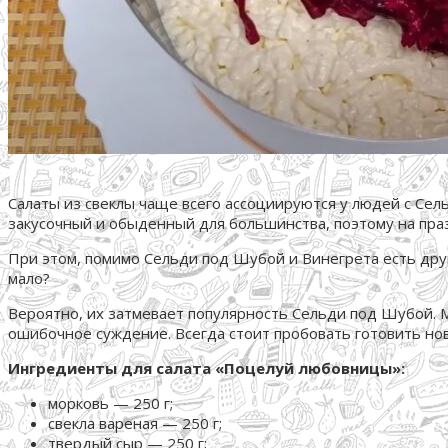
Салаты из свеклы чаще всего ассоциируются у людей с Сель
закусочный и обыденный для большинства, поэтому на пра
При этом, помимо Сельди под Шубой и Винегрета есть друг
мало?
Вероятно, их затмевает популярность Сельди под Шубой. Мн
ошибочное суждение. Всегда стоит пробовать готовить нов
Ингредиенты для салата «Поцелуй любовницы»:
морковь — 250 г;
свекла вареная — 250 г;
твердый сыр — 250 г;