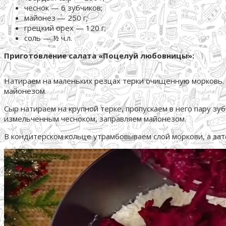
чеснок — 6 зубчиков;
майонез — 250 г;
грецкий орех — 120 г;
соль — ½ ч.л.
Приготовление салата «Поцелуй любовницы»:
Натираем на маленьких резцах терки очищенную морковь. П
майонезом.
Сыр натираем на крупной терке, пропускаем в него пару з
измельченным чесноком, заправляем майонезом.
В кондитерском кольце утрамбовываем слой моркови, а зат