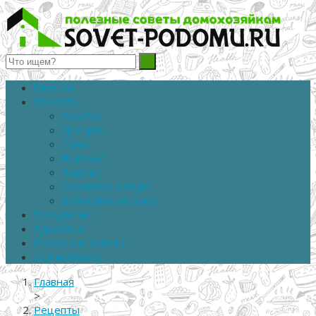
Полезные советы домохозяйкам
Главная
Рецепты
Салаты
Десерты
Супы
Выпечка
Закуски
Основное блюдо
Заготовки на зиму
Похудение
Здоровье
Полезные советы
Сад и огород
Главная
>
Рецепты