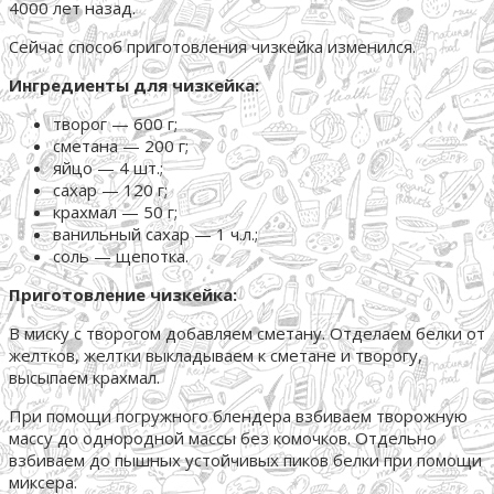
4000 лет назад.
Сейчас способ приготовления чизкейка изменился.
Ингредиенты для чизкейка:
творог — 600 г;
сметана — 200 г;
яйцо — 4 шт.;
сахар — 120 г;
крахмал — 50 г;
ванильный сахар — 1 ч.л.;
соль — щепотка.
Приготовление чизкейка:
В миску с творогом добавляем сметану. Отделаем белки от
желтков, желтки выкладываем к сметане и творогу,
высыпаем крахмал.
При помощи погружного блендера взбиваем творожную
массу до однородной массы без комочков. Отдельно
взбиваем до пышных устойчивых пиков белки при помощи
миксера.