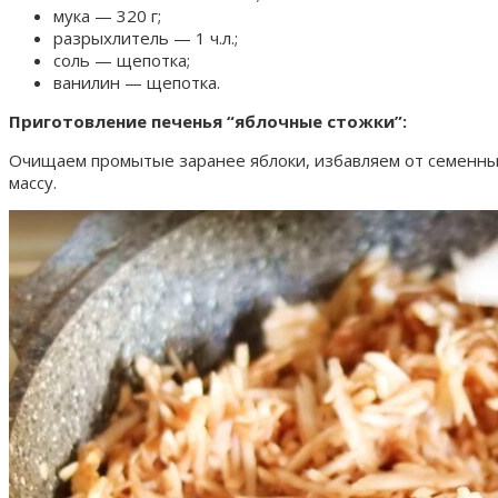
мука — 320 г;
разрыхлитель — 1 ч.л.;
соль — щепотка;
ванилин — щепотка.
Приготовление печенья “яблочные стожки”:
Очищаем промытые заранее яблоки, избавляем от семенных
массу.