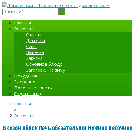
Полезные советы домохозяйкам
Главная
Рецепты
Салаты
Десерты
Супы
Выпечка
Закуски
Основное блюдо
Заготовки на зиму
Похудение
Здоровье
Полезные советы
Сад и огород
Главная
>
Рецепты
В сезон яблок печь обязательно! Нежное песочно