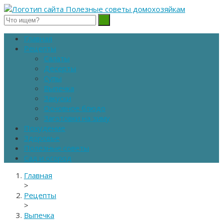
Полезные советы домохозяйкам
Главная
Рецепты
Салаты
Десерты
Супы
Выпечка
Закуски
Основное блюдо
Заготовки на зиму
Похудение
Здоровье
Полезные советы
Сад и огород
Главная
>
Рецепты
>
Выпечка