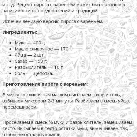
и т. д. Рецепт пирога с вареньем может быть разным в
зависимости от предпочтений и традиций.
Испечем ленивую версию пирога с вареньем.
Ингредиенты:
Мука — 400 г;
Масло сливочное — 170 г;
Яйца — 2 шт.;
Сахар — 150 г;
Разрыхлитель — 10 г;
Соль — щепотка.
Приготовление пирога с вареньем:
В миску со сливочным маслом высыпаем сахар и соль,
взбиваем миксером 2-3 минуты. Разбиваем в смесь яйца,
перемешиваем.
Просеиваем в смесь ⅔ муки и разрыхлитель, замешиваем
тесто. Высыпаем в тесто остатки муки, вымешиваем так,
чтобы не осталось комков.