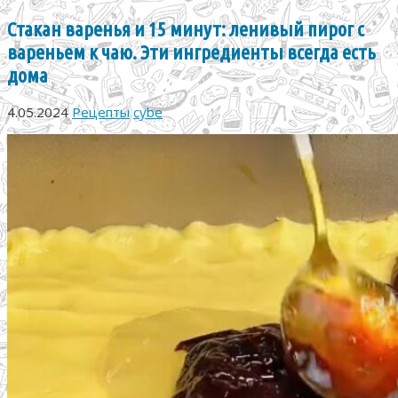
Стакан варенья и 15 минут: ленивый пирог с
вареньем к чаю. Эти ингредиенты всегда есть
дома
4.05.2024
Рецепты
cybe