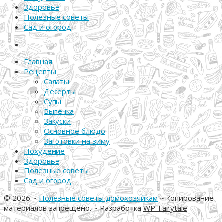
Здоровье
Полезные советы
Сад и огород
Главная
Рецепты
Салаты
Десерты
Супы
Выпечка
Закуски
Основное блюдо
Заготовки на зиму
Похудение
Здоровье
Полезные советы
Сад и огород
©
2026
~
Полезные советы домохозяйкам
~ Копирование
материалов запрещено. ~ Разработка
WP-Fairytale