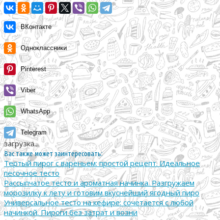
ВКонтакте
Одноклассники
Pinterest
Viber
WhatsApp
Telegram
загрузка...
Вас также может заинтересовать:
Тертый пирог с вареньем: простой рецепт. Идеальное
песочное тесто
Рассыпчатое тесто и ароматная начинка. Разгружаем
морозилку к лету и готовим вкуснейший ягодный пиро
Универсальное тесто на кефире: сочетается с любой
начинкой. Пироги без затрат и возни