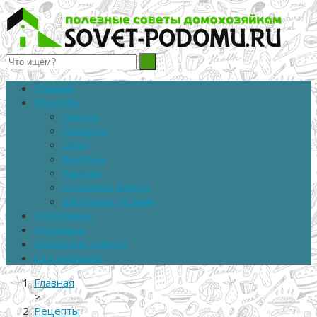
Полезные советы домохозяйкам
Главная
Рецепты
Салаты
Десерты
Супы
Выпечка
Закуски
Основное блюдо
Заготовки на зиму
Похудение
Здоровье
Полезные советы
Сад и огород
Главная
>
Рецепты