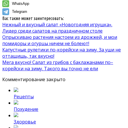
WhatsApp
Telegram
Вас также может заинтересовать:
Нежный и вкусный салат «Новогодняя игрушка».
Лидер среди салатов на праздничном столе
Опрыскиваю растения настоем из дрожжей, и мои
помидоры и огурцы ничем не болеют!
Капустные рулетики по-корейски на зиму. За уши не
оттащишь, так вкусно!
Мега вкусно! Салат из грибов с баклажанами по–
корейски на зиму. Такого вы точно не ели
Комментирование закрыто
Рецепты
Похудение
Здоровье