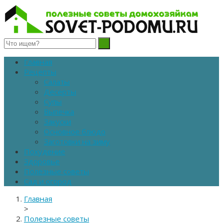
Полезные советы домохозяйкам
Главная
Рецепты
Салаты
Десерты
Супы
Выпечка
Закуски
Основное блюдо
Заготовки на зиму
Похудение
Здоровье
Полезные советы
Сад и огород
Главная
>
Полезные советы