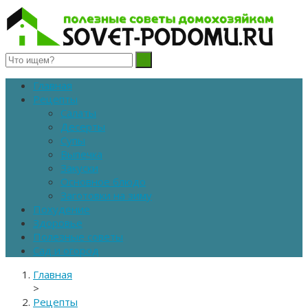
Полезные советы домохозяйкам
Главная
Рецепты
Салаты
Десерты
Супы
Выпечка
Закуски
Основное блюдо
Заготовки на зиму
Похудение
Здоровье
Полезные советы
Сад и огород
Главная
>
Рецепты