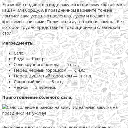
Его можно подавать в виде закуски к горячему картофелю,
кашам или борщу. А в праздничном варианте тонкие
ломтики сала украшают зеленью, луком и подают с
крепкими напитками. Получается аутентичная закуска, без
которой трудно представить традиционный славянский
стол.
Ингредиенты:
Сало;
Вода — 1 литр;
Соль крупного помола — 5 ст.л.;
Перец черный горошком — ½ ч.л.;
Перец душистый горошком — ½ ст.л.;
Лавровый лист — 3 шт.;
Чеснок — 3 зубчика.
Приготовление соленого сала:
Высыпаем в воду 2 ложки соли, доводим до кипения.