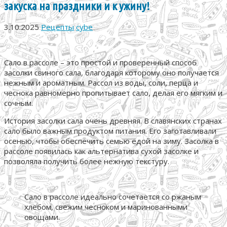
закуска на праздники и к ужину!
3.10.2025
Рецепты
cybe
Сало в рассоле – это простой и проверенный способ
засолки свиного сала, благодаря которому оно получается
нежным и ароматным. Рассол из воды, соли, перца и
чеснока равномерно пропитывает сало, делая его мягким и
сочным.
История засолки сала очень древняя. В славянских странах
сало было важным продуктом питания. Его заготавливали
осенью, чтобы обеспечить семью едой на зиму. Засолка в
рассоле появилась как альтернатива сухой засолке и
позволяла получить более нежную текстуру.
Сало в рассоле идеально сочетается со ржаным
хлебом, свежим чесноком и маринованными
овощами.