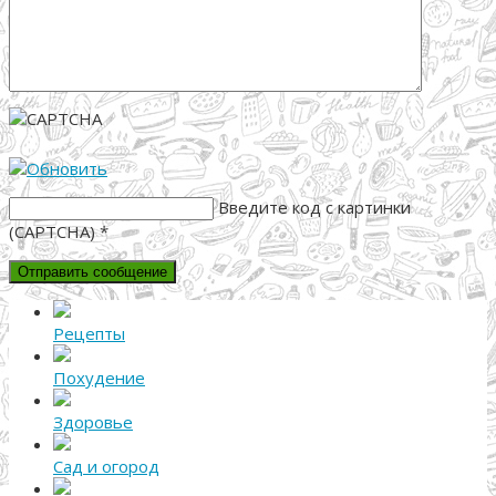
Введите код с картинки
(CAPTCHA)
*
Рецепты
Похудение
Здоровье
Сад и огород