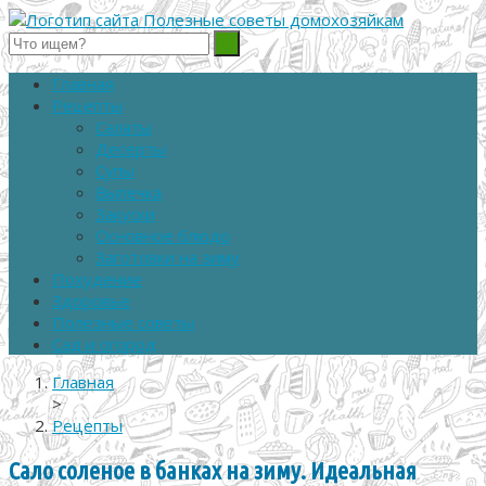
Полезные советы домохозяйкам
Главная
Рецепты
Салаты
Десерты
Супы
Выпечка
Закуски
Основное блюдо
Заготовки на зиму
Похудение
Здоровье
Полезные советы
Сад и огород
Главная
>
Рецепты
Сало соленое в банках на зиму. Идеальная