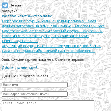
Telegram
загрузка...
Вас также может заинтересовать:
Переросшие огурцы больше не выбрасываю. Самая
лучшая заготовка на зиму: для Оливье, Винегрета и Расс
Просто пожарьте свеклу и солёный огурец. Закусочный
салат из свеклы: так вкусно, что хочется готовит
Очень вкусное сало
Хрустящие огурцы и сочные помидоры в одной банке.
Салат «Генеральский» – зимой пальчики оближешь!
Увы, комментариев пока нет. Станьте первым!
Добавить комментарий
Данные не разглашаются