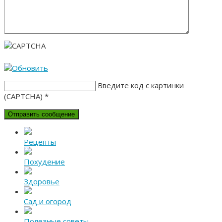
Введите код с картинки
(CAPTCHA)
*
Рецепты
Похудение
Здоровье
Сад и огород
Полезные советы