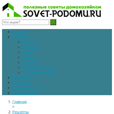
Полезные советы домохозяйкам
Главная
Рецепты
Салаты
Десерты
Супы
Выпечка
Закуски
Основное блюдо
Заготовки на зиму
Похудение
Здоровье
Полезные советы
Сад и огород
Главная
>
Рецепты