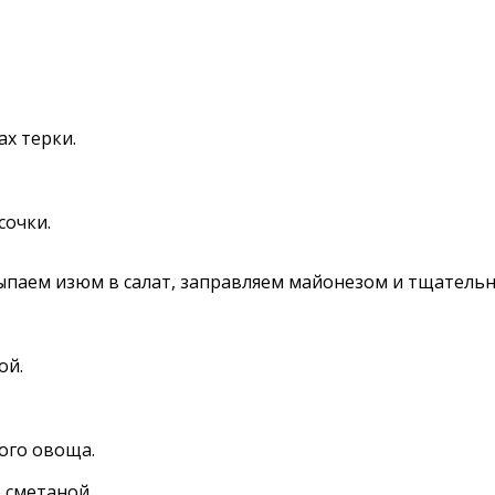
х терки.
сочки.
ыпаем изюм в салат, заправляем майонезом и тщатель
ой.
ого овоща.
 сметаной.