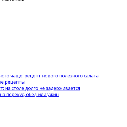
много чаще: рецепт нового полезного салата
рые рецепты
ут: на столе долго не задерживается
а перекус, обед или ужин