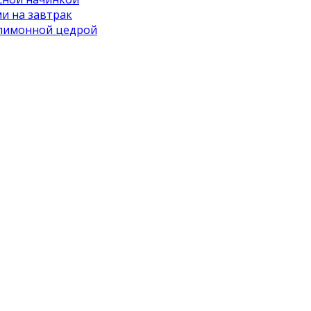
ми на завтрак
 лимонной цедрой