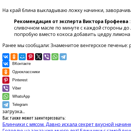
На край блина выкладываю ложку начинки, заворачи
Рекомендация от эксперта Виктора Ерофеева
:
сливочном масле по минуте с каждой стороны до 
попробую вместо кокоса добавить цедру лимона 
Ранее мы сообщали:
Знаменитое венгерское печенье: 
ВКонтакте
Одноклассники
Pinterest
Viber
WhatsApp
Telegram
загрузка...
Вас также может заинтересовать:
Блинчики с мясом. Давно искала секрет вкусной начин
Готовлю на заказ уже много лет! Блинчики с самой вк