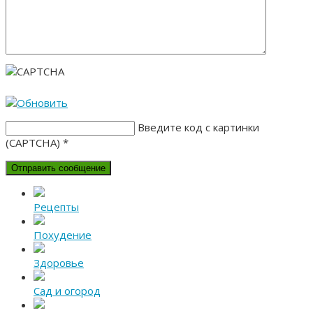
Введите код с картинки
(CAPTCHA)
*
Рецепты
Похудение
Здоровье
Сад и огород