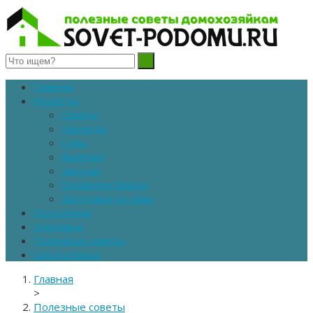
Полезные советы домохозяйкам
Главная
Рецепты
Салаты
Десерты
Супы
Выпечка
Закуски
Основное блюдо
Заготовки на зиму
Похудение
Здоровье
Полезные советы
Сад и огород
Главная
>
Полезные советы