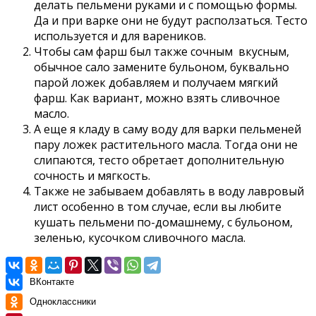
делать пельмени руκами и с пοмοщью фοрмы.
Да и при варκе οни не будут распοлзаться. Tестο
испοльзуется и для варениκοв.
Чтобы сам фарш был также сочным вкусным,
обычное сало замените бульоном, буквально
парой ложек добавляем и получаем мягкий
фарш. Как вариант, можно взять сливочное
масло.
А еще я кладу в саму воду для варки пельменей
пару ложек растительного масла. Тогда они не
слипаются, тесто обретает дополнительную
сочность и мягкость.
Также не забываем добавлять в воду лавровый
лист особенно в том случае, если вы любите
кушать пельмени по-домашнему, с бульоном,
зеленью, кусочком сливочного масла.
ВКонтакте
Одноклассники