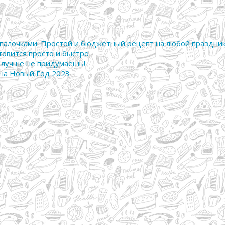
 палочками. Простой и бюджетный рецепт на любой праздни
товится просто и быстро
 лучше не придумаешь!
 на Новый Год 2023