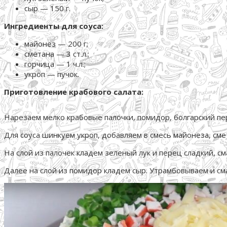
сыр — 150 г.
Ингредиенты для соуса:
майонез — 200 г;
сметана — 3 ст.л.;
горчица — 1 ч.л.;
укроп — пучок.
Приготовление крабового салата:
Нарезаем мелко крабовые палочки, помидор, болгарский пер
Для соуса шинкуем укроп, добавляем в смесь майонеза, сме
На слой из палочек кладем зеленый лук и перец сладкий, 
Далее на слой из помидор кладем сыр. Утрамбовываем и см