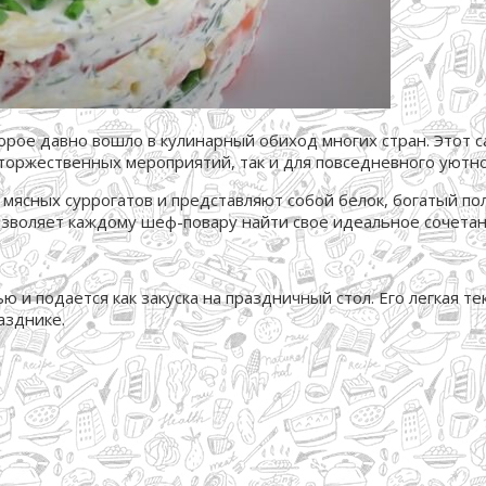
орое давно вошло в кулинарный обиход многих стран. Этот с
торжественных мероприятий, так и для повседневного уютно
з мясных суррогатов и представляют собой белок, богатый п
позволяет каждому шеф-повару найти свое идеальное сочета
ю и подается как закуска на праздничный стол. Его легкая т
азднике.