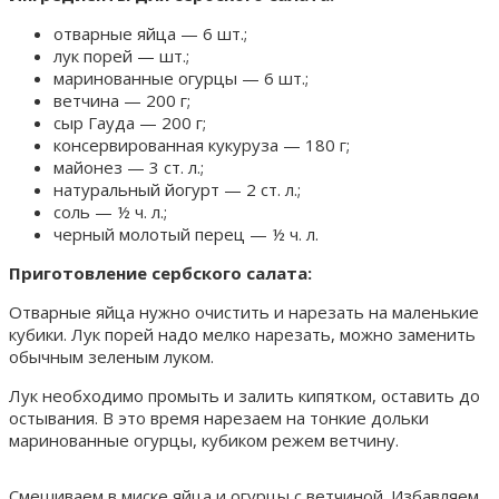
отварные яйца — 6 шт.;
лук порей — шт.;
маринованные огурцы — 6 шт.;
ветчина — 200 г;
сыр Гауда — 200 г;
консервированная кукуруза — 180 г;
майонез — 3 ст. л.;
натуральный йогурт — 2 ст. л.;
соль — ½ ч. л.;
черный молотый перец — ½ ч. л.
Приготовление сербского салата:
Отварные яйца нужно очистить и нарезать на маленькие
кубики. Лук порей надо мелко нарезать, можно заменить
обычным зеленым луком.
Лук необходимо промыть и залить кипятком, оставить до
остывания. В это время нарезаем на тонкие дольки
маринованные огурцы, кубиком режем ветчину.
Смешиваем в миске яйца и огурцы с ветчиной. Избавляем