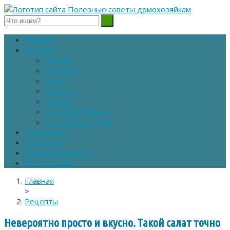
Полезные советы домохозяйкам
Главная
Рецепты
Салаты
Десерты
Супы
Выпечка
Закуски
Основное блюдо
Заготовки на зиму
Похудение
Здоровье
Полезные советы
Сад и огород
Главная
>
Рецепты
Невероятно просто и вкусно. Такой салат точно