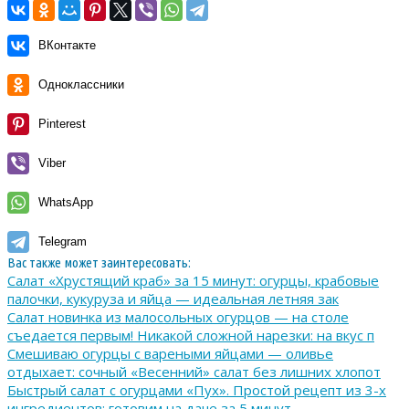
ВКонтакте
Одноклассники
Pinterest
Viber
WhatsApp
Telegram
Вас также может заинтересовать:
Салат «Хрустящий краб» за 15 минут: огурцы, крабовые
палочки, кукуруза и яйца — идеальная летняя зак
Салат новинка из малосольных огурцов — на столе
съедается первым! Никакой сложной нарезки: на вкус п
Смешиваю огурцы с вареными яйцами — оливье
отдыхает: сочный «Весенний» салат без лишних хлопот
Быстрый салат с огурцами «Пух». Простой рецепт из 3-х
ингредиентов: готовим на даче за 5 минут