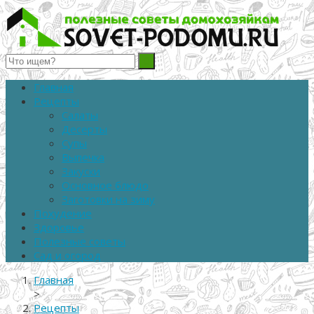
Полезные советы домохозяйкам
Главная
Рецепты
Салаты
Десерты
Супы
Выпечка
Закуски
Основное блюдо
Заготовки на зиму
Похудение
Здоровье
Полезные советы
Сад и огород
Главная
>
Рецепты