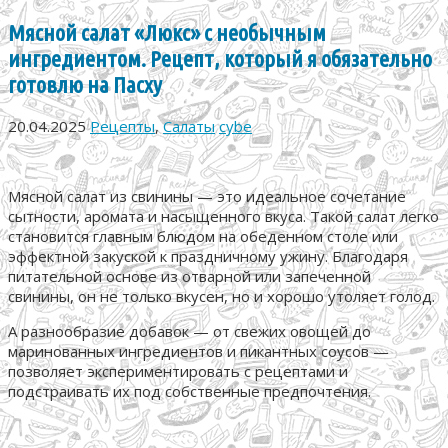
Мясной салат «Люкс» с необычным
ингредиентом. Рецепт, который я обязательно
готовлю на Пасху
20.04.2025
Рецепты
,
Салаты
cybe
Мясной салат из свинины — это идеальное сочетание
сытности, аромата и насыщенного вкуса. Такой салат легко
становится главным блюдом на обеденном столе или
эффектной закуской к праздничному ужину. Благодаря
питательной основе из отварной или запеченной
свинины, он не только вкусен, но и хорошо утоляет голод.
А разнообразие добавок — от свежих овощей до
маринованных ингредиентов и пикантных соусов —
позволяет экспериментировать с рецептами и
подстраивать их под собственные предпочтения.