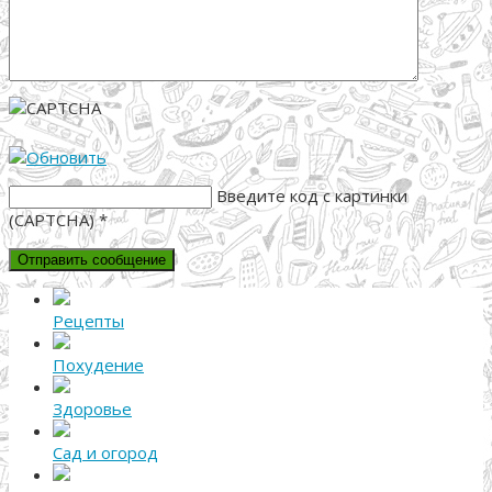
Введите код с картинки
(CAPTCHA)
*
Рецепты
Похудение
Здоровье
Сад и огород