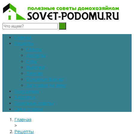
Полезные советы домохозяйкам
Главная
Рецепты
Салаты
Десерты
Супы
Выпечка
Закуски
Основное блюдо
Заготовки на зиму
Похудение
Здоровье
Полезные советы
Сад и огород
Главная
>
Рецепты