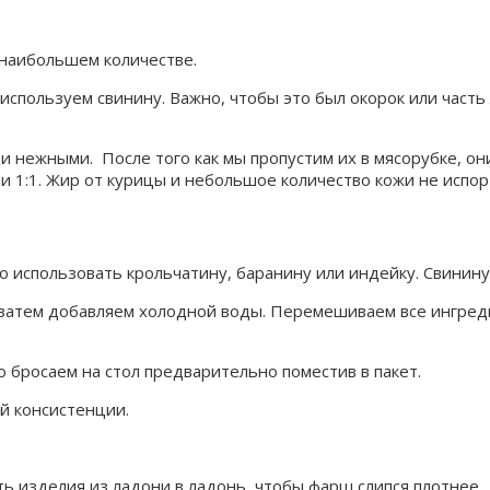
 наибольшем количестве.
используем свинину. Важно, чтобы это был окорок или часть 
и нежными. После того как мы пропустим их в мясорубке, он
 1:1. Жир от курицы и небольшое количество кожи не испор
но использовать крольчатину, баранину или индейку. Свинин
а затем добавляем холодной воды. Перемешиваем все ингред
о бросаем на стол предварительно поместив в пакет.
й консистенции.
ь изделия из ладони в ладонь, чтобы фарш слипся плотнее.