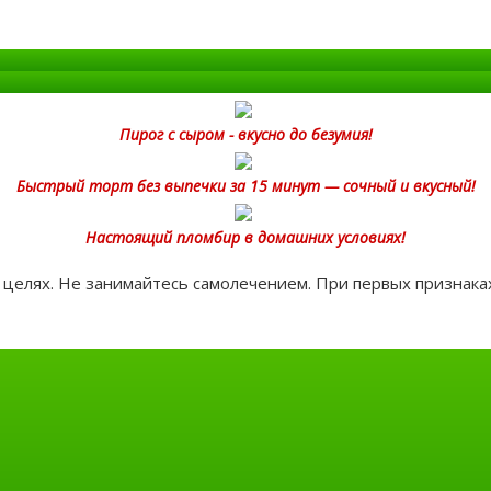
Пирог с сыром - вкусно до безумия!
Быстрый торт без выпечки за 15 минут — сочный и вкусный!
Настоящий пломбир в домашних условиях!
целях. Не занимайтесь самолечением. При первых признаках