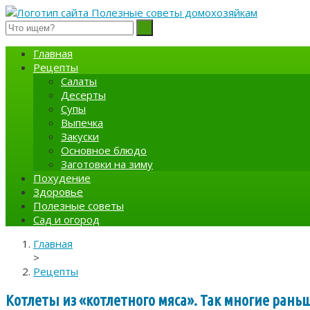
Полезные советы домохозяйкам
Главная
Рецепты
Салаты
Десерты
Супы
Выпечка
Закуски
Основное блюдо
Заготовки на зиму
Похудение
Здоровье
Полезные советы
Сад и огород
Главная
>
Рецепты
Котлеты из «котлетного мяса». Так многие раньш