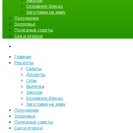
Закуски
Основное блюдо
Заготовки на зиму
Похудение
Здоровье
Полезные советы
Сад и огород
Главная
Рецепты
Салаты
Десерты
Супы
Выпечка
Закуски
Основное блюдо
Заготовки на зиму
Похудение
Здоровье
Полезные советы
Сад и огород