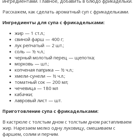
ингредиентами. Главное, добавить в блюдо фрикадельки.
Расскажем, как сделать ароматный суп с фрикадельками.
Ингредиенты для супа с фрикадельками:
жир — 1 ст.л.;
свиной фарш — 400 г;
лук репчатый — 2 шт.;
соль — ½ ч.л.;
черный молотый перец — щепотка;
морковь — шт.;
копченая паприка — ½ ч.л.;
хмели-сунели — ½ ч.л.;
томатный сок — 200 мл;
чечевица — 180 мл
кабачки;
лавровый лист — шт.
Приготовление супа с фрикадельками:
В кастрюле с толстым дном с толстым дном растапливаем
жир. Нарезаем мелко одну луковицу, смешиваем с
фаршем, солим и перчим.