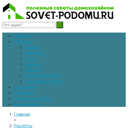
Полезные советы домохозяйкам
Главная
Рецепты
Салаты
Десерты
Супы
Выпечка
Закуски
Основное блюдо
Заготовки на зиму
Похудение
Здоровье
Полезные советы
Сад и огород
Главная
>
Рецепты